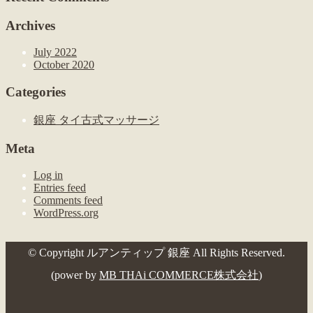
Archives
July 2022
October 2020
Categories
銀座 タイ古式マッサージ
Meta
Log in
Entries feed
Comments feed
WordPress.org
© Copyright ルアンティップ 銀座 All Rights Reserved.
(power by
MB THAi COMMERCE株式会社
)