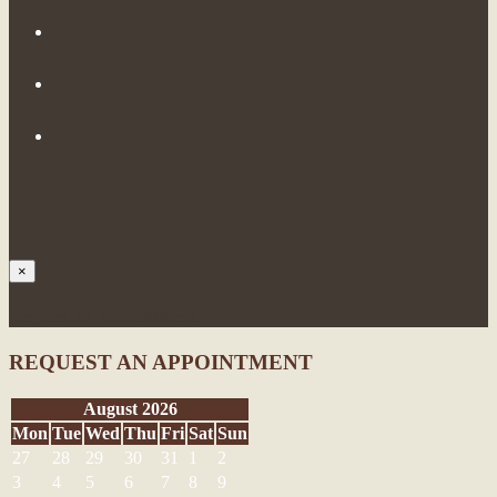
×
Request an Appointment
REQUEST AN APPOINTMENT
August 2026
Mon
Tue
Wed
Thu
Fri
Sat
Sun
27
28
29
30
31
1
2
3
4
5
6
7
8
9