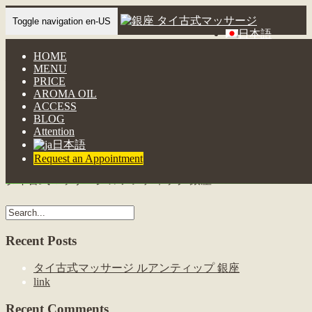
Toggle navigation en-US
日本語
HOME
タイ古式マッサージ ルアンティップ
MENU
銀座
PRICE
AROMA OIL
ACCESS
Home
-
-
タイ古…
BLOG
Attention
日本語
Request an Appointment
タイ古式マッサージ ルアンティップ 銀座
Recent Posts
タイ古式マッサージ ルアンティップ 銀座
link
Recent Comments