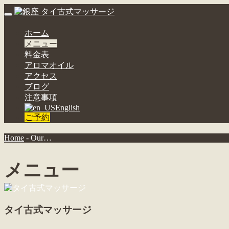
Toggle
navigation
ホーム
ja
メニュー
料金表
アロマオイル
アクセス
ブログ
注意事項
English
ご予約
Home
-
Our…
メニュー
タイ古式マッサージ