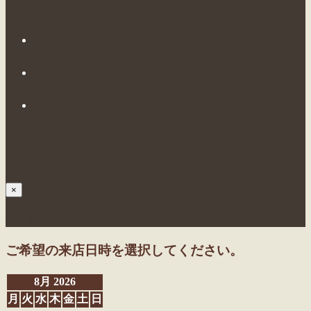
×
ご予約
ご希望の来店日時を選択してください。
8月 2026
月
火
水
木
金
土
日