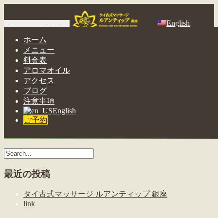
English
Toggle navigation ja
ホーム
メニュー
Home
-
フット…
料金表
アロマオイル
アクセス
ブログ
注意事項
English
フットマッサージは、オイルやクリームを用いて足裏からふ
ご予約
くらはぎにかけて丹念にほぐしていきます。
最近の投稿
タイ古式マッサージ ルアンティップ 銀座
link