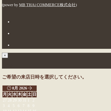
(power by
MB THAi COMMERCE株式会社
)
×
ご予約
ご希望の来店日時を選択してください。
8月 2026
月
火
水
木
金
土
日
27
28
29
30
31
1
2
3
4
5
6
7
8
9