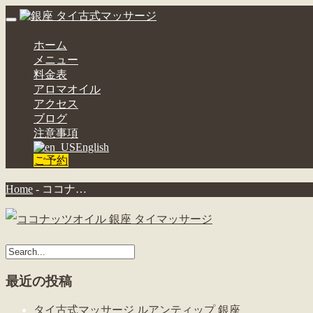
Toggle
navigation
ホーム
ja
メニュー
料金表
アロマオイル
アクセス
ブログ
注意事項
English
ご予約
Home
-
ココナ…
最近の投稿
タイ古式マッサージ ルアンティップ 銀座